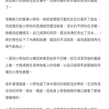
高貴婦人的臉貼在這水灘中，名牌的襯衫和窄裙則完全的報銷
了。
母親無力的看著小惇怡，她卻發覺她可愛的女兒已昏死了過去，
但訝異的是小惇怡的高潮居然還沒結束，淫水仍不停的在流著，
她看到這種情況，自己成熟的肉洞，更加洶湧的流出了淫水……。
終於她也扯下了內褲和絲襪，瘋狂的手淫起來，直到虛脫得再也
爬不起為止。
一直到小惇怡的父親回來看到這慘不忍睹，卻又淫蕩至極的畫面
之後，才將虛脫在濕淋地板上的母親，以及已經昏死卻還被到吊
著的小惇怡救醒。
這件事情過後，小惇怡請了快半個月的病假沒去學校，也沒有見
任何的同學，朋友，親戚。因為身上密密麻麻的傷口誰看了都會
被嚇壞的。