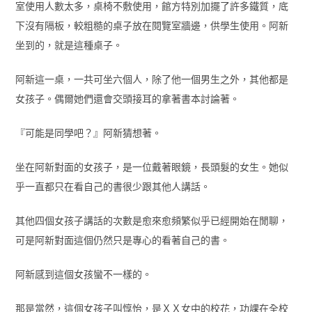
室使用人數太多，桌椅不敷使用，館方特別加擺了許多鐵質，底
下沒有隔板，較粗糙的桌子放在閱覽室牆邊，供學生使用。阿新
坐到的，就是這種桌子。
阿新這一桌，一共可坐六個人，除了他一個男生之外，其他都是
女孩子。偶爾她們還會交頭接耳的拿著書本討論著。
『可能是同學吧？』阿新猜想著。
坐在阿新對面的女孩子，是一位戴著眼鏡，長頭髮的女生。她似
乎一直都只在看自己的書很少跟其他人講話。
其他四個女孩子講話的次數是愈來愈頻繁似乎已經開始在閒聊，
可是阿新對面這個仍然只是專心的看著自己的書。
阿新感到這個女孩蠻不一樣的。
那是當然，這個女孩子叫惇怡，是ＸＸ女中的校花，功課在全校