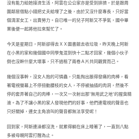
沒有能力給她接濟生活，阿雲在公公家亦是受到排擠，於是跟周
圍鄰居借點小錢把丈夫給埋了之後，由於又沒什麼專長，只好當
個清潔女工，出賣勞力。自已唯一的兒子阿新又不爭氣，國中畢
業後便一起將他拉來幫忙了。
今天是星期日，阿新卻得去ＸＸ圖書館去收垃圾，昨天晚上阿新
在小黑的家和幾個國中同學鬼混到快十二點才回家，幾個小伙子
倒也沒幹什麼大壞事，只不過租了兩卷Ａ片共同觀賞而己。
幾個沒事幹，沒女人抱的可憐蟲，只能掏出脹得發痛的肉棒，看
著電視螢幕上不停扭動腰枝的女人，不停被抽插的肉洞，然後不
停的套弄著自己的肉棒，一次又一次射出那”無用武之地”的腥臭精
液。為了不讓小黑的家人發現他們的好事，他們連電視的聲音也
只好關掉，連女主角浪叫的聲音都無法享受呢！
回到家，阿新連澡都沒洗，就累得躺在床上睡著了，一直到八點
多被母親阿雲打醒為止。