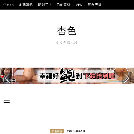
跳
杏map
企鵝導航
萌翻了!!
色的蜜桃
VPN
禁漫天堂
至
主
要
杏色
內
容
中文色情小說
2023-08-18
學生校園