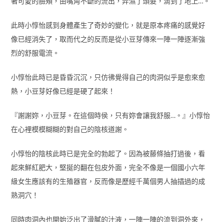
著可愛的臉頰，由嘴角不斷的流出，弄濕了頭髮，滴到了地上…。
此時小惇怡感到身體產生了奇妙的變化，就是原本疼痛的感覺好
像已經消失了，取而代之的反而是從小豆芽傳來一陣一陣逐漸強
烈的舒服電流。
小惇怡此時已是昏昏沉沉，只仿彿覺得自己的肉洞似乎是愈來愈
熱，小豆芽好像已經是硬了起來！
『謝謝妳，小豆芽。在這個時侯，只有妳會讓我舒服…。』小惇怡
在心裡模模糊糊的對自己的陰核道謝。
小惇怡的陰核此時已是完全的勃起了。因為被藤條抽打過後，看
起來鮮紅肥大，堅挻的翻在包皮外面，完全不像是一個國小六年
級女生應該有的生殖器官，反而像是歷經千萬個男人抽插過的成
熟洞穴！
同時肉洞內也開始泛出了滑膩的汁液，一陣一陣的流到洞外來，