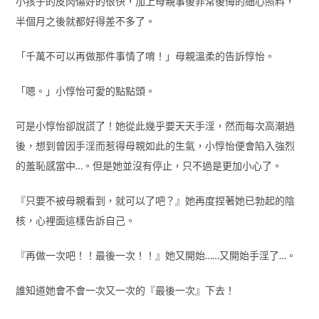
小孩子的皮肉傷好的很快，加上母親事後非常後悔的細心照料，
半個月之後就都好得差不多了。
「千萬不可以再做那件事情了唷！」母親溫柔的告訴惇怡。
「嗯。」小惇怡可愛的點點頭。
可是小惇怡卻說謊了！她從此幾乎要天天手淫，然而每次高潮過
後，想到曾因手淫而惹得母親如此的生氣，小惇怡便會陷入強烈
的羞恥感當中…。但是她並沒有停止，只不過是更加小心了。
『只要不被母親看到，就可以了吧？』她再度捏著她已勃起的陰
核，心裡面這樣告訴自己。
『再做一次吧！！最後一次！！』她又開始……又開始手淫了…。
誰知道她會不會一次又一次的『最後一次』下去！