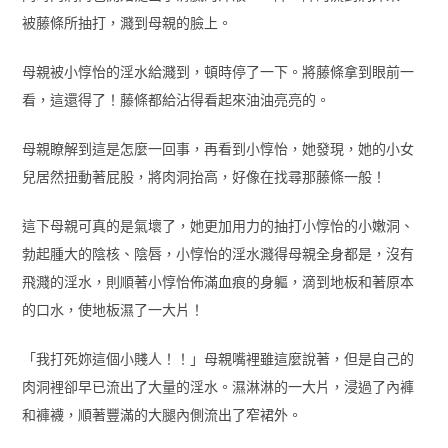
被藤條所抽打，濺到母親的臉上。
母親被小惇怡的淫水給濺到，頓時停了一下。將藤條拿到眼前一
看，這還得了！藤條都給沾得看起來油油亮亮的。
母親瞭解到這是怎麼一回事，再看到小惇怡，她發現，她的小女
兒居然扭動著屁股，將肉洞抬高，好像在找尋那藤條一般！
這下母親可真的是氣壞了，她更加用力的抽打小惇怡的小嫩洞、
勃起腫大的陰核、陰唇，小惇怡的淫水濺得母親全身都是，沒有
飛濺的淫水，則順著小惇怡佈滿血痕的身軀，滴到地板和著原本
的口水，使地板濕了一大片！
「我打死妳這個小賤人！！」母親嘴裡雖這麼說著，但是自己的
肉洞裡卻早已流出了大量的淫水。濕淋淋的一大片，浸過了內褲
和褲襪，順著豐滿的大腿內側流出了窄裙外。