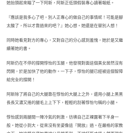
她抬頭起來瞄了一下阿新，阿新正低頭假裝專心讀著報紙。
『應該是我多心了吧，別人正專心的做自己的事情呢！可能是腳
太酸了，所以才靠過來的吧？』她心想。她還是在替別人想！
同時她看見對方的專心，又對自己的分心感到羞愧，她於是又繼
續著她的書。
阿新仍在不停的撐開惇怡的玉腿，他發現對面這個美女居然沒有
閃開，於是加快了他的動作。一下子，惇怡的腿已經被這個智障
給完全的撐開！
阿新除了將自己的大腿靠在惇怡的大腿上之外，還用小腿上黑黑
長長又濃又捲的腿毛上上下下，輕輕的刮著惇怡勻稱的小腿。
惇怡感到兩腿間一陣冷氣的刺激，彷彿自己正裸露著下半身一
般。她從小到大，從來沒有坐姿像這『開放』過。在嚴格的家教