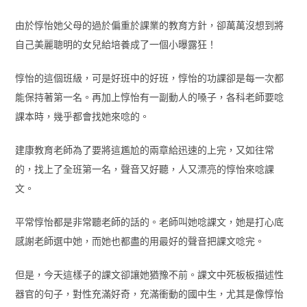
由於惇怡她父母的過於偏重於課業的教育方針，卻萬萬沒想到將
自己美麗聰明的女兒給培養成了一個小曝露狂！
惇怡的這個班級，可是好班中的好班，惇怡的功課卻是每一次都
能保持著第一名。再加上惇怡有一副動人的嗓子，各科老師要唸
課本時，幾乎都會找她來唸的。
建康教育老師為了要將這尷尬的兩章給迅速的上完，又如往常
的，找上了全班第一名，聲音又好聽，人又漂亮的惇怡來唸課
文。
平常惇怡都是非常聽老師的話的。老師叫她唸課文，她是打心底
感謝老師選中她，而她也都盡的用最好的聲音把課文唸完。
但是，今天這樣子的課文卻讓她猶豫不前。課文中死板板描述性
器官的句子，對性充滿好奇，充滿衝動的國中生，尤其是像惇怡