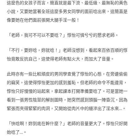
這麼色的女孩子而言，簡直就是最下流、最低級、最無恥的黃色
小說，又要她當著全班這麼多男女同學的面前唸出來，這簡直是
像要她在他們面前張開大腿手淫一般！
「老師，我可不可以不要唸？」惇怡可憐兮兮的懇求老師。
「不行，要妳唸，妳就唸！」老師沒想到，看起來百依百順的惇
怡竟敢反抗自己，這使得老師有點火大，而加大了音量。
此時亦有一些比較頑皮的男同學查覺了惇怡的心態，在旁邊偷偷
的竊笑，這使得惇怡更加的感到羞恥。但老師的命令不能違背，
惇怡只好慢慢的站起來，拿起課本打開準備要唸了。可是當她一
看到一張男性陰莖的解剖圖時，她突然感到頭腦一陣昏沉，因為
緊張而夾得緊緊的肉洞，又開始從肉片中的縫滲出了淫水來…。
「快唸啊！妳到底在幹什麼？」老師的音量更大了。惇怡只好開
始唸了…。