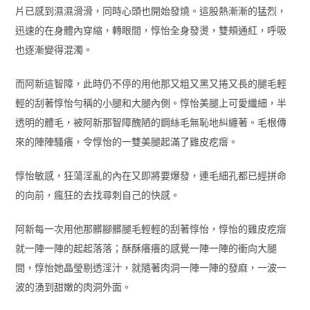
片已感到濕濕滑滑，同時心頭也開始發燒。這股熱漸漸的猛烈，
迅速的在身體內穿縮，轉眼間，惇怡全身發燙，雙頰通紅，呼吸
也逐漸變得混濁。
而阿新這智障，此時仍不停的用他那又粗又黑又捲又長的腿毛輕
輕的刮著惇怡勻稱的小腿和大腿內側。惇怡美腿上可愛纖細，半
透明的體毛，被阿新那智障醜陋的鋼絲毛無恥地糾纏著。毛根傳
來的陣陣騷癢，令惇怡的一雙美腿起滿了雞皮疙瘩。
惇怡敏感，狂蕩淫亂的內在又即將要爆發，連毛細孔都已經拼命
的向前，瘋狂的去找尋刺自己的快感。
阿新每一次用他那髒腳髒腿毛輕輕的刮著惇怡，惇怡的雞皮疙瘩
就一陣一陣的起起落落；酥酥癢癢的感覺一陣一陣的衝向大腿
間，惇怡她晶瑩剔透淫汁，就隨著肉洞一陣一陣的發麻，一波一
波的湧到甜嫩的肉洞外面。