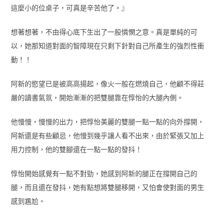
這麼小的位桌子，可真是辛苦他了。』
想著想著，不由得心底下生出了一股憐憫之意。真是單純的可
以，她那知道對面的智障現在只剩下針對自己所產生的強烈性衝
動！！
阿新的慾望已是被高高揚起，像火一般在燃燒自己，他顧不得莊
嚴的讀書氣氛，開始漸漸的把雙腿靠在惇怡的大腿內側。
他慢慢，慢慢的出力，把惇怡美麗的雙腿一點一點的向外撐開，
阿新還是有些顧忌，他慢到幾乎讓人看不出來，由於緊張又加上
用力控制，他的雙腳還在一點一點的發抖！
惇怡開始感覺有一點不對勁，她感到阿新的腿正在撐開自己的
腿，而且還在發抖，她有點想將雙腿移開，又怕會使對面的男生
感到尷尬。