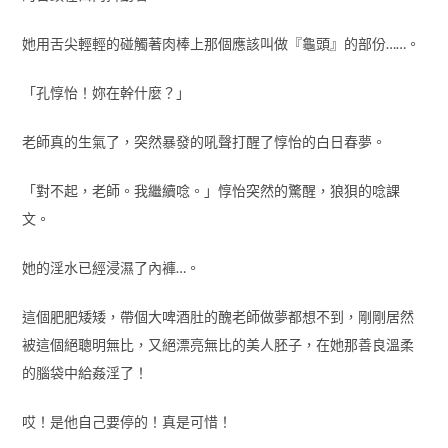
她用舌尖輕輕的碰觸著肉棒上那個應該叫做『龜頭』的部份……。
「孔惇怡！妳在幹什麼？」
老師真的生氣了，突然暴發的吼聲打醒了惇怡的白日春夢。
「對不起，老師。我繼續唸。」惇怡突然的驚醒，狼狽的唸課
文。
她的淫水已經浸濕了內褲…。
這個肥肥矮矮，帶個大啤酒肚的醜老師做夢都想不到，剛剛居然
被這個絕聰明無比，又絕漂亮無比的美人胚子，在她那善良溫柔
的腦袋中給姦淫了！
哎！是他自己要停的！真是可惜！