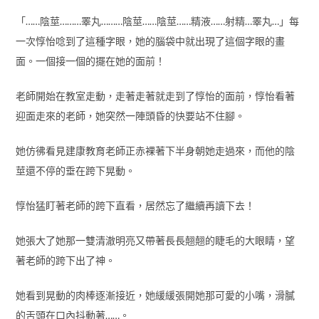
「……陰莖………睪丸………陰莖……陰莖……精液……射精…睪丸…」每
一次惇怡唸到了這種字眼，她的腦袋中就出現了這個字眼的畫
面。一個接一個的擺在她的面前！
老師開始在教室走動，走著走著就走到了惇怡的面前，惇怡看著
迎面走來的老師，她突然一陣頭昏的快要站不住腳。
她仿彿看見建康教育老師正赤裸著下半身朝她走過來，而他的陰
莖還不停的垂在跨下晃動。
惇怡猛盯著老師的跨下直看，居然忘了繼續再讀下去！
她張大了她那一雙清澈明亮又帶著長長翹翹的睫毛的大眼睛，望
著老師的跨下出了神。
她看到晃動的肉棒逐漸接近，她緩緩張開她那可愛的小嘴，滑膩
的舌頭在口內抖動著……。