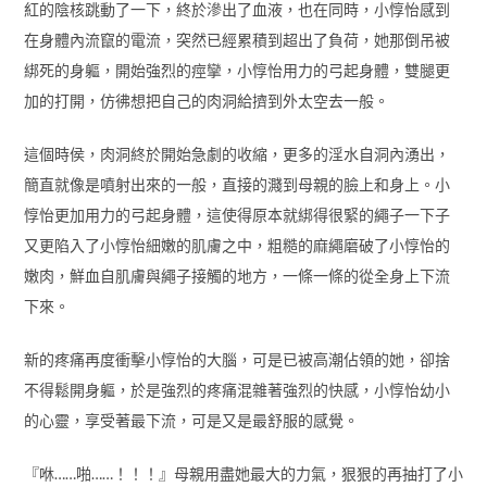
紅的陰核跳動了一下，終於滲出了血液，也在同時，小惇怡感到
在身體內流竄的電流，突然已經累積到超出了負荷，她那倒吊被
綁死的身軀，開始強烈的痙攣，小惇怡用力的弓起身體，雙腿更
加的打開，仿彿想把自己的肉洞給擠到外太空去一般。
這個時侯，肉洞終於開始急劇的收縮，更多的淫水自洞內湧出，
簡直就像是噴射出來的一般，直接的濺到母親的臉上和身上。小
惇怡更加用力的弓起身體，這使得原本就綁得很緊的繩子一下子
又更陷入了小惇怡細嫩的肌膚之中，粗糙的麻繩磨破了小惇怡的
嫩肉，鮮血自肌膚與繩子接觸的地方，一條一條的從全身上下流
下來。
新的疼痛再度衝擊小惇怡的大腦，可是已被高潮佔領的她，卻捨
不得鬆開身軀，於是強烈的疼痛混雜著強烈的快感，小惇怡幼小
的心靈，享受著最下流，可是又是最舒服的感覺。
『咻……啪……！！！』母親用盡她最大的力氣，狠狠的再抽打了小