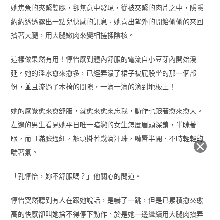
她焦急的夾緊雙腿，卻無意中發現，從被夾緊的肉片之中，隱隱
約約透透露出一點兒快感的訊息。她喜出望外的開始偷偷的來回
擠著大腿，用大腿嫩肉來變相搓揉陰核。
這樣做果然有用！惇怡感到體內舒服的電流自小豆芽內開始漫
延。她的淫水愈來愈多，已經弄濕了裙子被屁股坐的那一個部
份，並且流過了木椅的間隙，一滴一滴的滴到地板上！
她的感覺愈來愈舒服，就愈來愈來忘我，動作也跟著愈來愈大。
左邊的男生看見她平日唯一暗戀的女生怎麼眉頭深鎖，半眯著
眼，而且滿臉通紅，額頭掛著幾滴汗珠，嘴唇半開，不時輕輕的
喘著氣。
「孔惇怡，妳不舒服嗎？」他關心的問道。
惇怡突然聽到有人在跟她說話，是嚇了一跳，但是已累積愈來愈
高的快感卻叫她捨不得停下動作。於是她一邊繼續用大腿肉擠弄