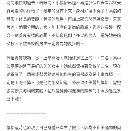
時間飛快的過去，轉眼間，小惇怡已經不再是那個外表看起來天
真可愛的小惇怡了。幾年的發育下來，身材好得不得了！高挑的
體形，修長的雙腿，豐滿的乳房，再加上那仍然保持沒變，天真
美麗，輪廓分明的五官，加上雪白滑嫩的肌膚，秀麗的長髮，配
合一副善良有禮的心腸，不知道迷倒了多少的男人。還好她是讀
女校，不然全校的男生一定會為她瘋狂的。
惇怡資質聰穎，從一上學開始，就始終是班上的一、二名，高中
如眾願的進了最好的ＸＸ女中，她依然保持著全校前三名，現在
她畢業了，同學或鄰居對她參加聯考的事都認為是十拿九穩，一
定是Ｔ跑不掉。可是他們怎麼知道，外表溫柔美麗的惇怡，當她
張開修長勻稱的雙腿，猛烈搓揉勃起充血的陰核的手淫姿態是多
麼下賤！
———————————-
惇怡這時也發現了自己身體已產生了變化，因為不止美腿間的肉