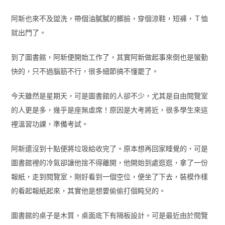
阿新也來不及盥洗，帶個油膩膩的髒臉，穿個涼鞋，短褲，Ｔ恤
就出門了。
到了圖書館，阿新便開始工作了，其實阿新做起事來倒也是蠻勤
快的，只不過腦筋不行，很多細節搞不懂罷了。
今天雖然是星期天，可是圖書館的人卻不少，尤其是自由閱覽室
的人更是多，幾乎是座無虛席！原因是大考將近，很多學生來這
裡溫習功課，準備考試。
阿新還沒到十點便將垃圾給收完了。原本想再回家睡覺的，可是
圖書館裡的冷氣卻讓他捨不得離開，他開始到處逛逛，拿了一份
報紙，走到閱覽室，剛好看到一個空位，便坐了下去，裝模作樣
的看起報紙起來，其實他是想要偷偷打個盹兒的。
圖書館的桌子是木質，桌面底下有隔板設計。可是最近由於閱覽