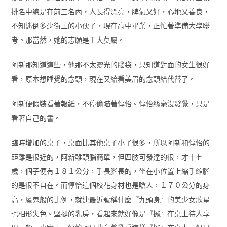
排名中總是在前三名內，人長得漂亮，脾氣又好，心地又善良，
不知迷倒多少街上的小伙子，現在高中畢業，正忙著準備大學聯
考。那當然，她的志願是Ｔ大莫屬。
阿新那知道這些，他那不太靈光的腦袋，只知道對面的女生很好
看，原本想睡覺的念頭，現在又給看美眉的念頭給代替了。
阿新便假裝看著報紙，不停偷瞄著惇怡。惇怡絲毫沒發覺，只是
看著自己的書。
臨時增加的桌子，桌面比其他桌子小了很多，所以阿新和惇怡的
距離是很近的，阿新雖頭腦簡單，但四肢可發達的很，才十七
歲，個子便有１８１公分，手長腳長的，坐在小位置上縮手縮腳
的是很不自在。而惇怡這個校花身材也是嗆人，１７０公分的身
高，魔鬼般的比例，就連最近號稱什麼『九頭身』的美少女歌星
也相形失色。堅挻的乳房，看起來就好像是『擺』在桌上待人享