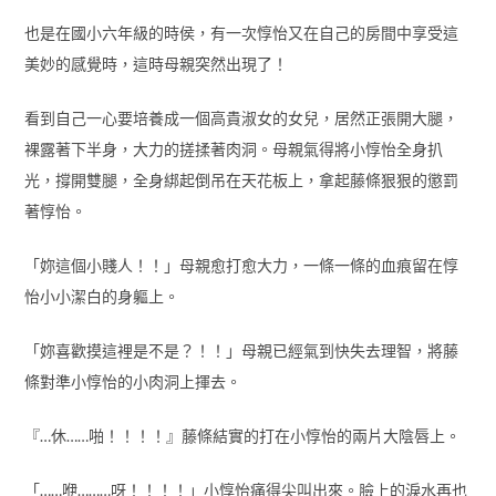
也是在國小六年級的時侯，有一次惇怡又在自己的房間中享受這
美妙的感覺時，這時母親突然出現了！
看到自己一心要培養成一個高貴淑女的女兒，居然正張開大腿，
裸露著下半身，大力的搓揉著肉洞。母親氣得將小惇怡全身扒
光，撐開雙腿，全身綁起倒吊在天花板上，拿起藤條狠狠的懲罰
著惇怡。
「妳這個小賤人！！」母親愈打愈大力，一條一條的血痕留在惇
怡小小潔白的身軀上。
「妳喜歡摸這裡是不是？！！」母親已經氣到快失去理智，將藤
條對準小惇怡的小肉洞上揮去。
『…休……啪！！！！』藤條結實的打在小惇怡的兩片大陰唇上。
「……咿………呀！！！！」小惇怡痛得尖叫出來。臉上的淚水再也