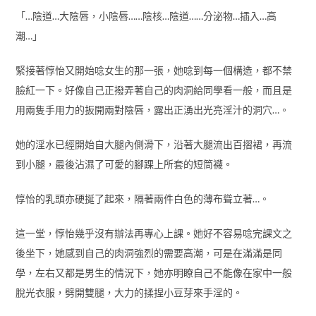
「…陰道…大陰唇，小陰唇……陰核…陰道……分泌物…插入…高
潮…」
緊接著惇怡又開始唸女生的那一張，她唸到每一個構造，都不禁
臉紅一下。好像自己正撥弄著自己的肉洞給同學看一般，而且是
用兩隻手用力的扳開兩對陰唇，露出正湧出光亮淫汁的洞穴…。
她的淫水已經開始自大腿內側滑下，沿著大腿流出百摺裙，再流
到小腿，最後沾濕了可愛的腳踝上所套的短筒襪。
惇怡的乳頭亦硬挻了起來，隔著兩件白色的薄布聳立著…。
這一堂，惇怡幾乎沒有辦法再專心上課。她好不容易唸完課文之
後坐下，她感到自己的肉洞強烈的需要高潮，可是在滿滿是同
學，左右又都是男生的情況下，她亦明瞭自己不能像在家中一般
脫光衣服，劈開雙腿，大力的揉捏小豆芽來手淫的。