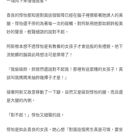
一塊肉下來慢慢品嘗。
善良的惇怡那知道對面這個智障已經在腦子裡猥褻著她誘人的美
腿，惇怡還不停的為著每一次的碰觸，對阿新用她那如銅鈴般美
妙的聲音，輕聲細語的說對不起。
阿新根本想不透惇怡是有教養的女孩子才會這般的有禮貌。他下
流骯髒的腦袋此時想法可是樂壞了！
『我偷碰妳，妳居然還說對不起我！那裡有這麼賤的女孩子！真
該叫我媽媽來抽妳幾撢子才是！』
接著阿新又故意移動了一下腳，自然又是碰到惇怡的腿，而且還
是大腿的內側。
「對不起！」惇怡又細聲的說。
惇怡是如此善良的女孩，她心想『對面這個男生真是可憐，要坐