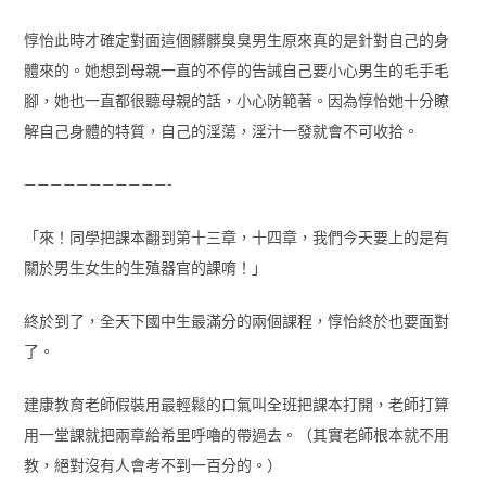
惇怡此時才確定對面這個髒髒臭臭男生原來真的是針對自己的身
體來的。她想到母親一直的不停的告誡自己要小心男生的毛手毛
腳，她也一直都很聽母親的話，小心防範著。因為惇怡她十分瞭
解自己身體的特質，自己的淫蕩，淫汁一發就會不可收拾。
———————————-
「來！同學把課本翻到第十三章，十四章，我們今天要上的是有
關於男生女生的生殖器官的課唷！」
終於到了，全天下國中生最滿分的兩個課程，惇怡終於也要面對
了。
建康教育老師假裝用最輕鬆的口氣叫全班把課本打開，老師打算
用一堂課就把兩章給希里呼嚕的帶過去。（其實老師根本就不用
教，絕對沒有人會考不到一百分的。）