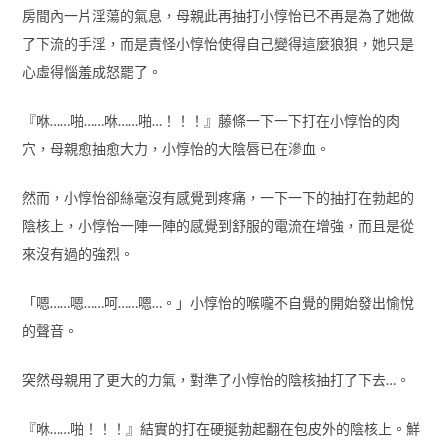
房間內一片淫蕩的氣息，母親此再抽打小惇怡已不再是為了她做
了下流的手淫，而是責怪小惇怡使得自己變得這麼狼狽，她只是
心虛得惱羞成怒罷了。
『咻……啪……咻……啪…！！！』藤條一下一下打在小惇怡的肉
穴，母親愈抽愈大力，小惇怡的大陰唇已在滲血。
然而，小惇怡卻絲毫沒有感覺到疼痛，一下一下的抽打在勃起的
陰核上，小惇怡一陣一陣的感覺到舒服的電流在增強，而且是從
來沒有過的強烈。
「嗯……嗯……呵……嗯…。」小惇怡的喉嚨不自覺的開始發出愉悅
的聲音。
突然母親用了更大的力氣，對準了小惇怡的陰核抽打了下去…。
『咻……啪！！！』結實的打在硬挻勃起翻在包皮外的陰核上。鮮