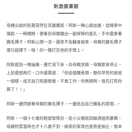
刺激圖書館
母親尖銳的吼聲突然在耳邊響起，阿新一陣心跳加速，從睡夢中
彈起。一睜開眼，便看到母親擺出一副猙獰的面孔，手中還拿著
雞毛撢子，阿新心頭一涼，還來不及翻身過來，母親的雞毛撢子
便已經揮下，啪！的一聲打在他的手臂上。
阿新感到一陣抽痛，連忙滾下床，向母親求饒，母親那肯停止，
上前還想再打，口中還罵道：「你這個賤骨頭，跟你早死的爸爸
一個樣，成天就只知道睡覺，不會工作，你再睡啊，我先打死你
算了！！」
阿新一邊閃避著母親的雞毛撢子，一邊逃出自己髒亂的房間…。
阿新，一個十七歲的輕度智障兒，從小父親就因酗酒過而暴斃，
母親阿雲當時也才十八歲不到，娘家的家境也是奇差無比，根本