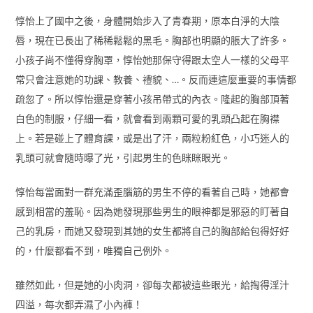
惇怡上了國中之後，身體開始步入了青春期，原本白淨的大陰
唇，現在已長出了稀稀鬆鬆的黑毛。胸部也明顯的脹大了許多。
小孩子尚不懂得穿胸罩，惇怡她那保守得跟太空人一樣的父母平
常只會注意她的功課、教養、禮貌、…。反而連這麼重要的事情都
疏忽了。所以惇怡還是穿著小孩吊帶式的內衣。隆起的胸部頂著
白色的制服，仔細一看，就會看到兩顆可愛的乳頭凸起在胸襟
上。若是碰上了體育課，或是出了汗，兩粒粉紅色，小巧迷人的
乳頭可就會隨時曝了光，引起男生的色眯眯眼光。
惇怡每當面對一群充滿歪腦筋的男生不停的看著自己時，她都會
感到相當的羞恥。因為她發現那些男生的眼神都是邪惡的盯著自
己的乳房，而她又發現到其她的女生都將自己的胸部給包得好好
的，什麼都看不到，唯獨自己例外。
雖然如此，但是她的小肉洞，卻每次都被這些眼光，給掏得淫汁
四溢，每次都弄濕了小內褲！