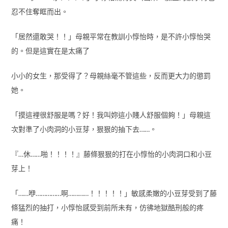
忍不住奪眶而出。
「居然還敢哭！！」母親平常在教訓小惇怡時，是不許小惇怡哭
的。但是這實在是太痛了
小小的女生，那受得了？母親絲毫不管這些，反而更大力的懲罰
她。
「摸這裡很舒服是嗎？好！我叫妳這小賤人舒服個夠！」母親這
次對準了小肉洞的小豆芽，狠狠的抽下去……。
『…休……啪！！！！』藤條狠狠的打在小惇怡的小肉洞口和小豆
芽上！
「……咿……………啊…………！！！！！」敏感柔嫩的小豆芽受到了藤
條猛烈的抽打，小惇怡感受到前所未有，仿彿地獄酷刑般的疼
痛！