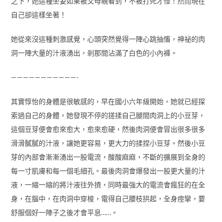
之下，她這種坐姿如果被父母親看到，不被打死才怪！然而現在
自己卻這樣坐著！
她從來沒這種刺激感覺，心頭突然覺得一陣心跳抽慉，神祕的肉
洞一陣大量的汁液湧出，剎那間沾滿了白色的小內褲。
———————————-
其實惇怡的身體是很敏感的，早在國小六年級開始，她就已經探
索過自己的身體，她發現不停的搓揉自己腿間肉洞上的小豆芽，
這個豆芽便會愈來愈大，愈來愈硬，然後肉洞便會冒出很多很多
滑滑膩膩的汁液，讓她更容易，更大力的揉捏小豆芽。然後小豆
芽的內部會漸漸湧出一股電流，酸酸麻麻，不斷的擴展到全身的
每一寸肌膚和每一個毛細孔。最後肉洞會爆發出一股更大量的汁
液，一縮一縮的將汁液往外擠，同時最強大的電流會瘋狂的在全
身，在腦中，在肉洞中穿梭，電得自己腰枝拱起，全身痙攣，要
舒服個好一陣子之後才會平息……。