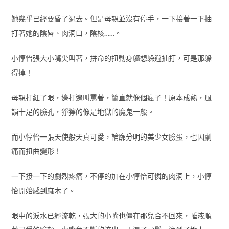
她幾乎已經要昏了過去。但是母親並沒有停手，一下接著一下抽
打著她的陰唇、肉洞口，陰核……。
小惇怡張大小嘴尖叫著，拼命的扭動身軀想躲避抽打，可是那躲
得掉！
母親打紅了眼，邊打邊叫罵著，簡直就像個瘋子！原本成熟，風
韻十足的臉孔，猙獰的像是地獄的魔鬼一般。
而小惇怡一張天使般天真可愛，輪廓分明的美少女臉蛋，也因劇
痛而扭曲變形！
一下接一下的劇烈疼痛，不停的加在小惇怡可憐的肉洞上，小惇
怡開始感到麻木了。
眼中的淚水已經流乾，張大的小嘴也僵在那兒合不回來，唾液順