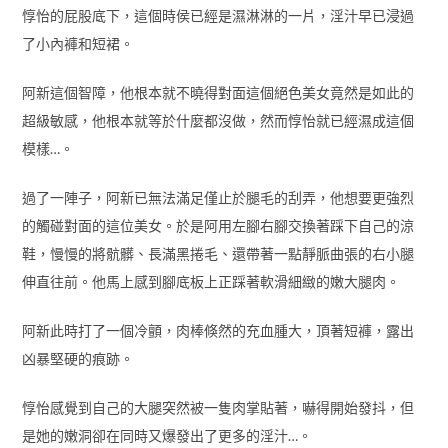
惇怡的屁股底下，這個時侯已經是濕淋淋的一片，淫汁早已浸過
了小內褲和短裙。
阿新這個智障，他根本就不曉得對面這個絕色美女竟然是如此的
超級敏感，他根本就等於什麼都沒做，然而惇怡就已經濕成這個
模樣…。
過了一陣子，阿新已無法滿足僅止於腿毛的刮弄，他想要更強烈
的觸碰對面的這位美女。於是阿用左腳右腳交換著踩下自己的涼
鞋，慢慢的將骯髒、長滿黑捲毛、還帶著一點靜脈曲張的右小腿
伸直往前。他馬上感到腳底板上正踩著軟滑細緻的嫩大腿肉。
阿新此時打了一個冷顫，肉棒倏然的充血腫大，頂著短褲，露出
凶暴堅硬的痕跡。
惇怡感覺到自己的大腿突然被一隻肉掌貼著，嚇得開始發抖，但
是她的嫩洞卻在同時又爆發出了更多的淫汁…。