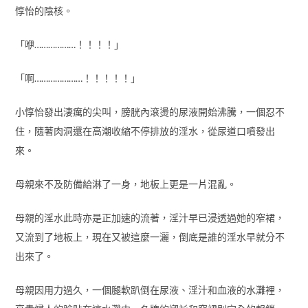
惇怡的陰核。
「咿………………！！！！」
「啊…………………！！！！！」
小惇怡發出淒癘的尖叫，膀胱內滾燙的尿液開始沸騰，一個忍不
住，隨著肉洞還在高潮收縮不停排放的淫水，從尿道口噴發出
來。
母親來不及防備給淋了一身，地板上更是一片混亂。
母親的淫水此時亦是正加速的流著，淫汁早已浸透過她的窄裙，
又流到了地板上，現在又被這麼一灑，倒底是誰的淫水早就分不
出來了。
母親因用力過久，一個腿軟趴倒在尿液、淫汁和血液的水灘裡，